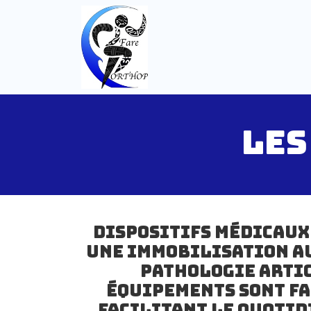
Se rendre au contenu
LES
Dispositifs médicaux
une immobilisation au
pathologie artic
équipements sont fa
facilitant le quotid