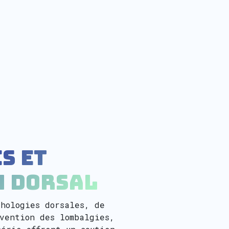
s et
n dorsal
thologies dorsales, de
évention des lombalgies,