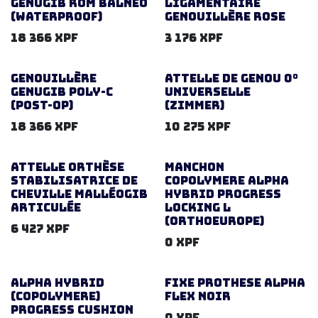
GENUGIB ROM BALNEO
Ligamentaire
(Waterproof)
Genouillère ROSE
18 366
XPF
3 176
XPF
Genouillère
Attelle de genou 0°
GENUGIB POLY-C
Universelle
(Post-Op)
(zimmer)
18 366
XPF
10 275
XPF
Attelle Orthèse
MANCHON
stabilisatrice de
COPOLYMERE ALPHA
cheville Malléogib
HYBRID PROGRESS
Articulée
LOCKING L
(ORTHOEUROPE)
6 427
XPF
0
XPF
ALPHA HYBRID
FIXE PROTHESE ALPHA
(COPOLYMERE)
FLEX NOIR
PROGRESS CUSHION
0
XPF