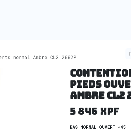
erts normal Ambre CL2 2882P
Contentio
Pieds ouv
Ambre CL2 
5 846
XPF
BAS NORMAL OUVERT <45