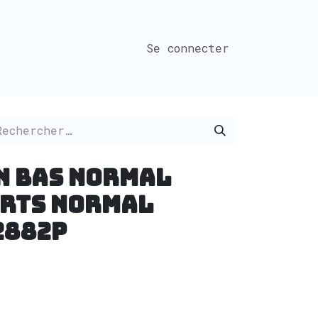
Se connecter
n Bas normal
erts normal
2882P