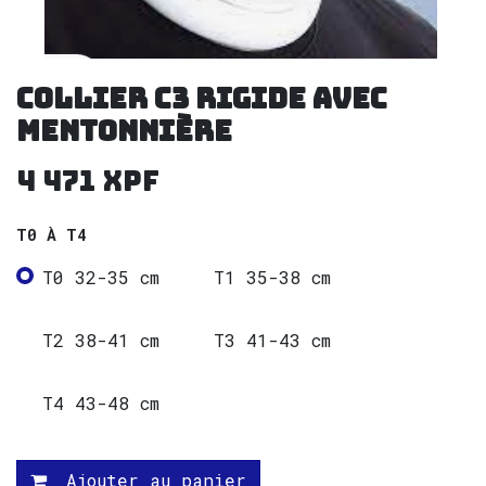
Collier C3 rigide avec
mentonnière
4 471
XPF
T0 À T4
T0 32-35 cm
T1 35-38 cm
T2 38-41 cm
T3 41-43 cm
T4 43-48 cm
Ajouter au panier