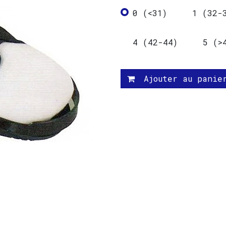
0 (<31)
1 (32-
4 (42-44)
5 (>
Ajouter au panie