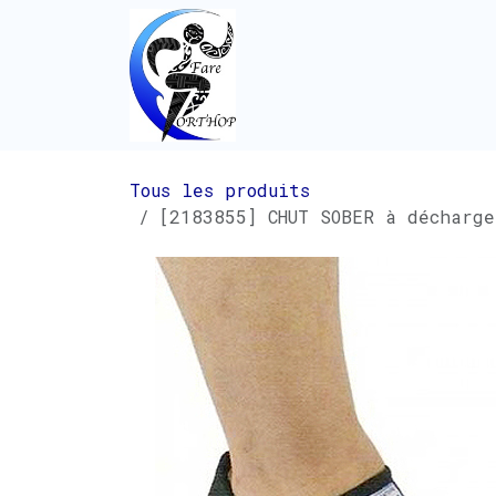
Se rendre au contenu
Tous les produits
[2183855] CHUT SOBER à décharg