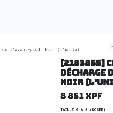
e de l’avant-pied, Noir (l'unité)
[2183855] 
décharge d
Noir (l'un
8 851
XPF
TAILLE 0 À 5 (SOBER)